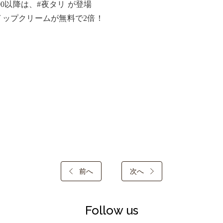
:00以降は、#夜タリ が登場

イップクリームが無料で2倍！
前へ
次へ
Follow us