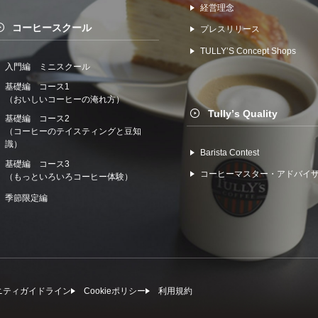
経営理念
コーヒースクール
プレスリリース
TULLYʼS Concept Shops
入門編 ミニスクール
基礎編 コース1
（おいしいコーヒーの淹れ方）
Tullyʼs Quality
基礎編 コース2
（コーヒーのテイスティングと豆知
識）
Barista Contest
基礎編 コース3
コーヒーマスター・アドバイ
（もっといろいろコーヒー体験）
季節限定編
ニティガイドライン
Cookieポリシー
利⽤規約