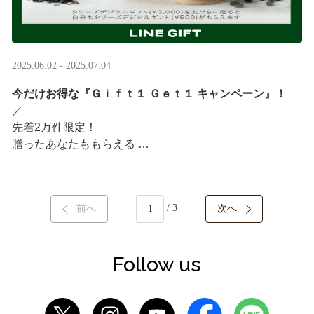
2025.06.02 - 2025.07.04
今だけお得な『Ｇｉｆｔ１ Ｇｅｔ１ キャンペーン』！
／ ​
先着2万件限定！​
贈ったあなたももらえる ​
＼ ​
LINEギフト限定！タリーズデジタルギフト3,000円分を贈
/ 3
前へ
次へ
ると、自分も500円分のギフトチケットがもらえるキャン
ペーンがスタート​
···
Follow us