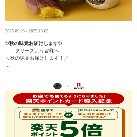
2025.09.03 - 2025.10.02
✨秋の味覚お届けします✨
タリーズより皆様へ
＼秋の味覚お届けします！／
ほっこりカラメルOIMOラテ
＆TEA カラメルOIMOティーシェイク
実りの秋らしいほっこりフードも続々登場です♪
涼しい店内で一足早い秋の訪 ···