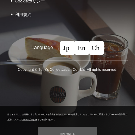
Cookieポリシー
利⽤規約
Language
Copyright © Tullyʼs Coffee Japan Co., Ltd. All rights reserved.
当サイトでは、お客様により良いサービスを提供するためにCookieを使用しています。
Cookieの用途およびCookieの削除等の
方法については
Cookieポリシー
をご確認ください。
同意して閉じる