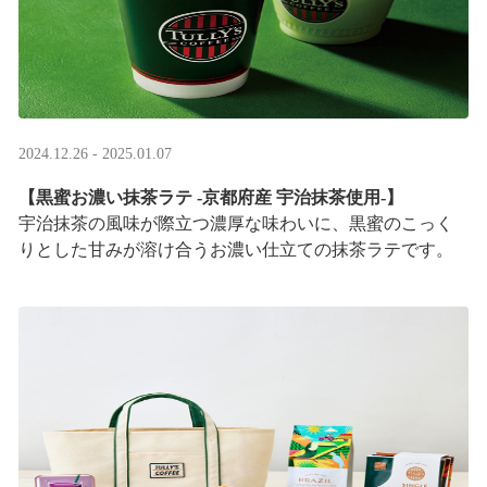
2024.12.26 - 2025.01.07
【黒蜜お濃い抹茶ラテ -京都府産 宇治抹茶使用-】
宇治抹茶の風味が際立つ濃厚な味わいに、黒蜜のこっく
りとした甘みが溶け合うお濃い仕立ての抹茶ラテです。