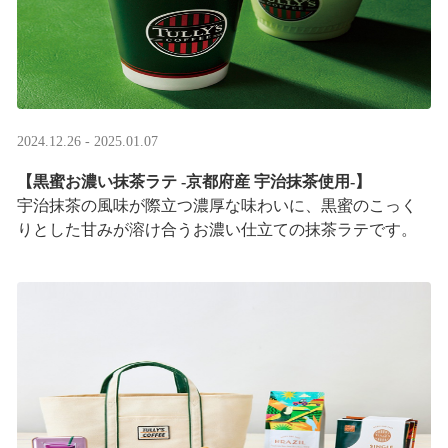
2024.12.26 - 2025.01.07
【黒蜜お濃い抹茶ラテ -京都府産 宇治抹茶使用-】
宇治抹茶の風味が際立つ濃厚な味わいに、黒蜜のこっく
りとした甘みが溶け合うお濃い仕立ての抹茶ラテです。